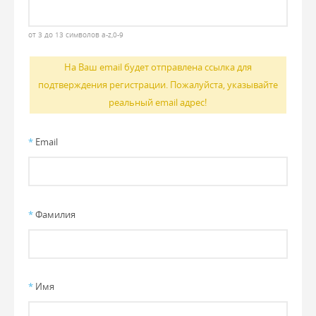
от 3 до 13 символов a-z,0-9
На Ваш email будет отправлена ссылка для
подтверждения регистрации. Пожалуйста, указывайте
реальный email адрес!
*
Email
*
Фамилия
*
Имя