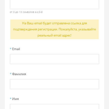
от 3 до 13 символов a-z,0-9
На Ваш email будет отправлена ссылка для
подтверждения регистрации. Пожалуйста, указывайте
реальный email адрес!
*
Email
*
Фамилия
*
Имя