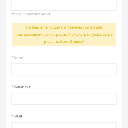
от 3 до 13 символов a-z,0-9
На Ваш email будет отправлена ссылка для
подтверждения регистрации. Пожалуйста, указывайте
реальный email адрес!
*
Email
*
Фамилия
*
Имя