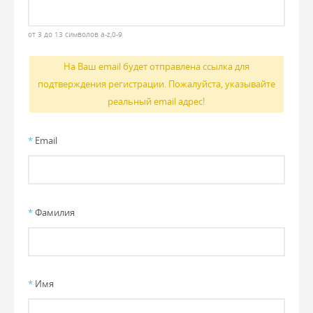
от 3 до 13 символов a-z,0-9
На Ваш email будет отправлена ссылка для
подтверждения регистрации. Пожалуйста, указывайте
реальный email адрес!
*
Email
*
Фамилия
*
Имя