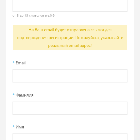
от 3 до 13 символов a-z,0-9
На Ваш email будет отправлена ссылка для
подтверждения регистрации. Пожалуйста, указывайте
реальный email адрес!
*
Email
*
Фамилия
*
Имя